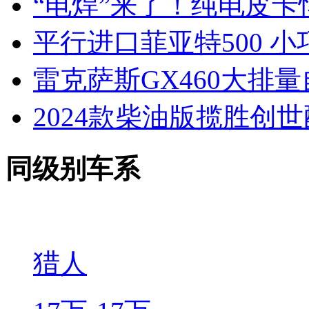
“电焊”来了！纯电皮卡
平行进口菲亚特500 
雷克萨斯GX460大排
2024款柴油版揽胜创
同级别车系
猎人