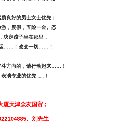
素质良好的男士女士优先；
旅游，度假，五险一金。态
，决定孩子坐在那里，
运……！改变一切……！
奋斗方向的，请行动起来……！
专业的优先......！
方大厦天津众友国贸；
18622104885、刘先生