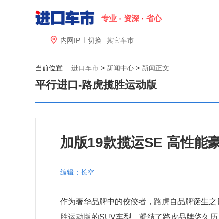
专业
资深
省心
|

内网IP
切换
其它车市
当前位置：
进口车市
>
新闻中心
>
新闻正文
平行进口-
路虎揽胜运动版
加版19款揽运SE 高性能
编辑：长空
作为奢华品牌中的佼佼者，
路虎
自品牌诞生之
胜运动版
的SUV车型，凝结了路虎品牌悠久