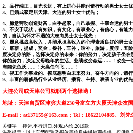
2、品行端正，目光长远，有上进心并能付诸行动的男士女士
3、已婚成家定居天津、大连的男士女士优先；
4、愿意劳动创造财富，白手起家，自己掌握、主宰命运的男
5、不安于现状，有知识，有文化，有事业心，有信心，有能
的，自认为怀才不遇的大志向男士女士优先；
6、愿意挑战高收入，并能承担高收入的心理素质良好的男士
7、底薪，提成，奖金，餐补，车补，话补，旅游，度假，五
度决定你的路，选择决定你的未来；你的努力，决定孩子坐在
你的努力，决定父母晚年的生活。业绩改变命运……！改变一
海阔凭鱼跃……！天高任鸟飞……！
8、视工作为事业的、彻底想明白未来努力、奋斗方向的，请
9、丰富的奢侈品行业从业经历、播音、主持、表演专业的优先....
大连公司或天津公司就职两个选择哟！
地址：天津自贸区津滨大道236号富立方大厦天津众友
E-mail：at137155@163.com；Tel：18622104885、刘
关键字：
揽运,平行进口,外观,内饰,2019款
温馨提示：以上车型配置及报价等信息由经销商提供，仅供购