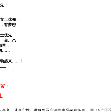
优先；
士女士优先；
力，有梦想
女士优先；
险一金。态
那里，
切……！
行动起来……！
..！
国贸；
先生
车参考，其真实性、准确性及合法性由经销商负责，进口车市不