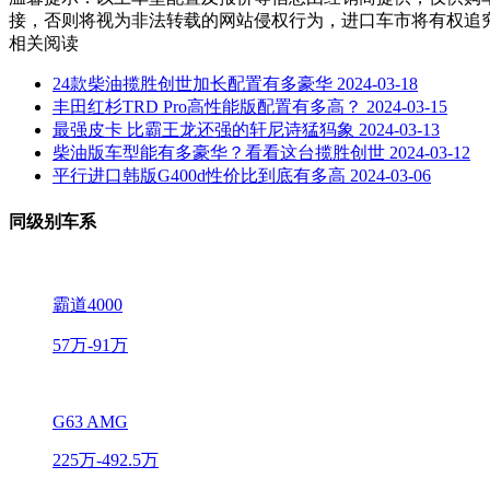
接，否则将视为非法转载的网站侵权行为，进口车市将有权追
相关阅读
24款柴油揽胜创世加长配置有多豪华
2024-03-18
丰田红杉TRD Pro高性能版配置有多高？
2024-03-15
最强皮卡 比霸王龙还强的轩尼诗猛犸象
2024-03-13
柴油版车型能有多豪华？看看这台揽胜创世
2024-03-12
平行进口韩版G400d性价比到底有多高
2024-03-06
同级别车系
霸道4000
57万-91万
G63 AMG
225万-492.5万