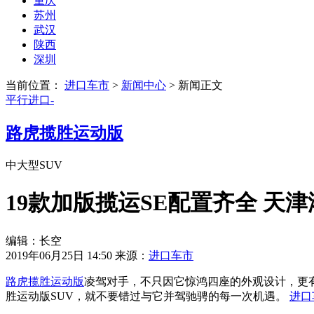
重庆
苏州
武汉
陕西
深圳
当前位置：
进口车市
>
新闻中心
>
新闻正文
平行进口-
路虎揽胜运动版
中大型SUV
19款加版揽运SE配置齐全 天
编辑：长空
2019年06月25日 14:50
来源：
进口车市
路虎
揽胜运动版
凌驾对手，不只因它惊鸿四座的外观设计，更
胜运动版SUV，就不要错过与它并驾驰骋的每一次机遇。
进口