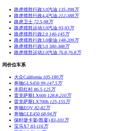
路虎揽胜行政3.0汽油
135-398万
路虎揽胜行政4.4汽油
212-388万
路虎卫士
72.5-98万
路虎揽胜运动3.0汽油
93-93万
路虎揽胜行政2.0
140-145万
路虎揽胜行政3.0柴油
148-209万
路虎揽胜行政5.0
380-388万
路虎揽胜运动2.0汽油
76.8-76.8万
同价位车系
大众California
105-180万
奔驰GLS450
99-147.5万
丰田红杉
86.5-125万
雷克萨斯LX600
128.8-210万
雷克萨斯LX700h
125-155万
奔驰EQV
82-82万
奔驰GLE450
68-94万
保时捷卡宴(凯宴)
83-101万
宝马X7
83-116万