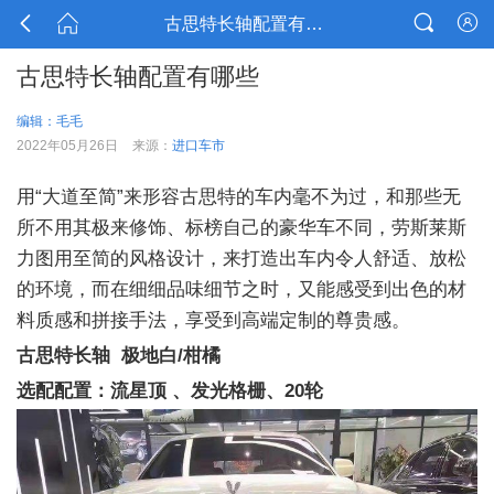




古思特长轴配置有哪些
古思特长轴配置有哪些
编辑：毛毛
2022年05月26日
来源：
进口车市
用“大道至简”来形容古思特的车内毫不为过，和那些无
所不用其极来修饰、标榜自己的豪华车不同，劳斯莱斯
力图用至简的风格设计，来打造出车内令人舒适、放松
的环境，而在细细品味细节之时，又能感受到出色的材
料质感和拼接手法，享受到高端定制的尊贵感。
古思特长轴 极地白/柑橘
选配配置：流星顶 、发光格栅、20轮