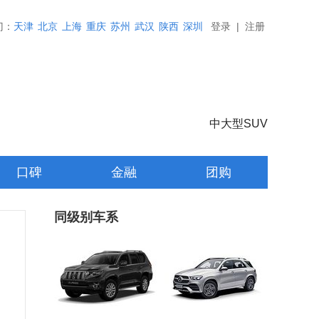
门：
天津
北京
上海
重庆
苏州
武汉
陕西
深圳
登录
|
注册
中大型SUV
口碑
金融
团购
同级别车系