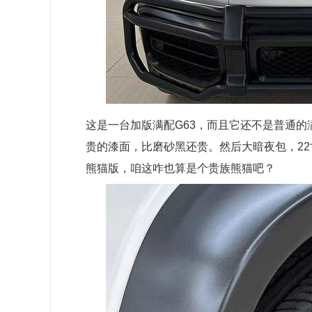
这是一台加版满配G63，而且它还不是普通
贵的漆面，比磨砂黑还贵。然后大暗夜包，2
熊猫版，咱这咋也算是个贵族熊猫吧？