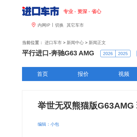
专业
资深
省心
|

内网IP
切换
其它车市
当前位置：
进口车市
>
新闻中心
>
新闻正文
平行进口-
奔驰G63 AMG
2026
2025
首页
报价
视频
举世无双熊猫版G63AMG
编辑：小包