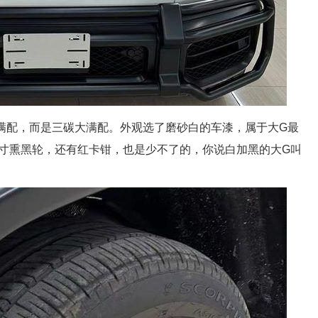
的满配，而是三碳大满配。外观选了磨砂白的车漆，属于大G最
2寸熏黑轮，还有红卡钳，也是少不了的，你说白加黑的大G叫