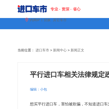
专业
资深
省心
|

内网IP
切换
其它车市
配置
图片
金融
口碑
当前位置：
进口车市
>
新闻中心
>
新闻正文
平行进口车相关法律规定政
编辑：小包
想买平行进口车，害怕被欺骗，不知道进口车