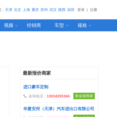
门：
天津
北京
上海
重庆
苏州
武汉
陕西
深圳
登录
|
注册
视频
经销商
车型
规格



最新报价商家
进口豪车定制
黄金级商家
咨询电话：
13034355366

华夏安邦（天津）汽车进出口有限公司