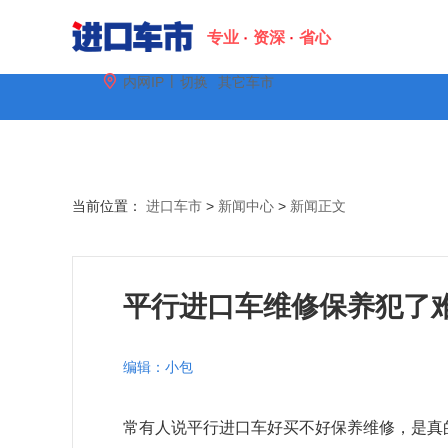
专业
资深
省心
|

内网IP
切换
其它车市
配置
图片
金融
口碑
当前位置：
进口车市
>
新闻中心
>
新闻正文
平行进口车维修保养犯了难
编辑：小包
常有人说平行进口车好买不好保养维修，是真