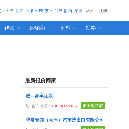
门：
天津
北京
上海
重庆
苏州
武汉
陕西
深圳
登录
|
注册
视频
经销商
车型
规格



最新报价商家
进口豪车定制
黄金级商家
咨询电话：
13034355366

华夏安邦（天津）汽车进出口有限公司