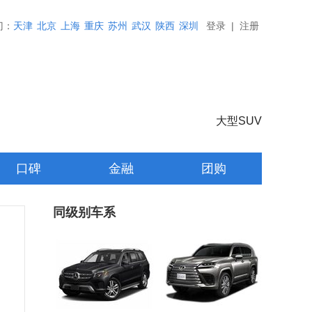
门：
天津
北京
上海
重庆
苏州
武汉
陕西
深圳
登录
|
注册
大型SUV
口碑
金融
团购
同级别车系