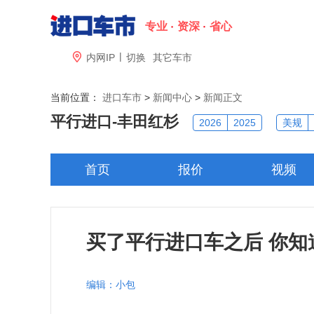
专业
资深
省心
|

内网IP
切换
其它车市
当前位置：
进口车市
>
新闻中心
>
新闻正文
平行进口-
丰田红杉
2026
2025
美规
首页
报价
视频
买了平行进口车之后 你知
编辑：小包