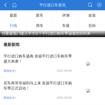




平行进口车资讯
最新
新车
评测
改装
行情
用车
车展
百科
想要超低门槛入手大G？平行进口购车季诚邀您的到来
最新新闻
平行进口购车盛典 首届平行进口车购车季
盛大来袭！
阅读全文>
2024-09-06
买车再等等福利马上来 首届平行进口车购
车季正式启动！
阅读全文>
2024-09-06