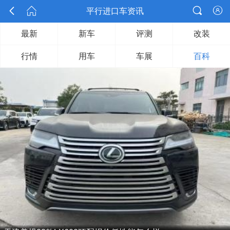




平行进口车资讯
最新
新车
评测
改装
行情
用车
车展
百科